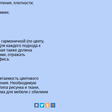
етения, плотности;
ивки;
 гармоничной (по цвету,
Для каждого подхода к
рая также должна
ями, отражать
фиса.
етаемость цветового
ения. Необходимую
ипа рисунка и ткани,
ма для мебели с обилием