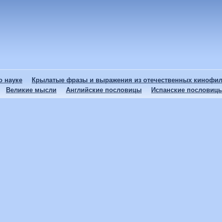
 науке
Крылатые фразы и выражения из отечественных кинофи
Великие мысли
Английские пословицы
Испанские пословиц