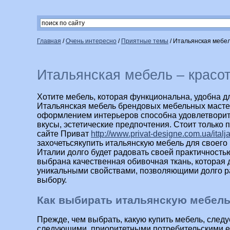
Главная
/
Очень интересно
/
Приятные темы
/
Итальянская мебел
Итальянская мебель – красот
Хотите мебель, которая функциональна, удобна дл
Итальянская мебель брендовых мебельных мастер
оформлением интерьеров способна удовлетвори
вкусы, эстетические предпочтения. Стоит только
сайте Приват
http://www.privat-designe.com.ua/ital
захочетьсякупить итальянскую мебель для своего 
Италии долго будет радовать своей практичност
выбрана качественная обивочная ткань, которая
уникальными свойствами, позволяющими долго р
выбору.
Как выбирать итальянскую мебел
Прежде, чем выбрать, какую купить мебель, следу
следующими, приоритетными потребительскими е