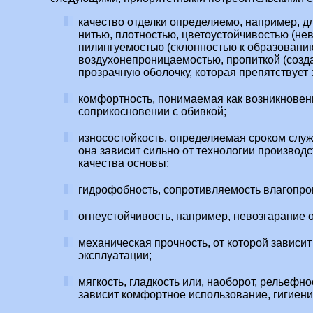
качество отделки определяемо, например, дл
нитью, плотностью, цветоустойчивостью (не
пилингуемостью (склонностью к образовани
воздухонепроницаемостью, пропиткой (созд
прозрачную оболочку, которая препятствует з
комфортность, понимаемая как возникнове
соприкосновении с обивкой;
износостойкость, определяемая сроком служ
она зависит сильно от технологии производс
качества основы;
гидрофобность, сопротивляемость влагопр
огнеустойчивость, например, невозгарание 
механическая прочность, от которой зависи
эксплуатации;
мягкость, гладкость или, наоборот, рельефнос
зависит комфортное использование, гигиени