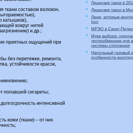
Лицензия такси в 201
я ткани составом волокон,
Лицензия такси в Мо
выгораемостью),
Люки, которые монти
ю катышков),
пол
ающей вокруг нитей
МРЭО в Санкт-Петер
агрязнению) и др.;
Муки выбора: покуп
теплообменник для 
ние приятных ощущений при
системы отопления
Напольный газовый к
особенности констру
бы без перетяжки, ремонта,
тва, устойчивости красок,
оникновению;
от попавшей сигареты;
т долгосрочность интенсивной
ть кожи (ткани) – от них
чность;