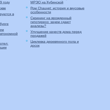
9 году
МРЭО на Кубинской
скве
Ром Сhauvet: история и вкусовые
особенности
руются в
Скрининг на врожденный
гипотиреоз: зачем сдают
бурге
анализы?
аем
Улучшение качеств дома перед
автономной
продажей
Циклевка деревянного пола и
отел:
досок
кции