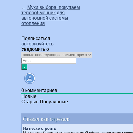
←
Муки выбора: покупаем
теплообменник для
автономной системы
отопления
Подписаться
авторизуйтесь
Уведомить о
0
комментариев
Новые
Старые
Популярные
Сказал как отрезал:
На песке строить
Мы употребляем этот евангельский образ, когда хотим указа