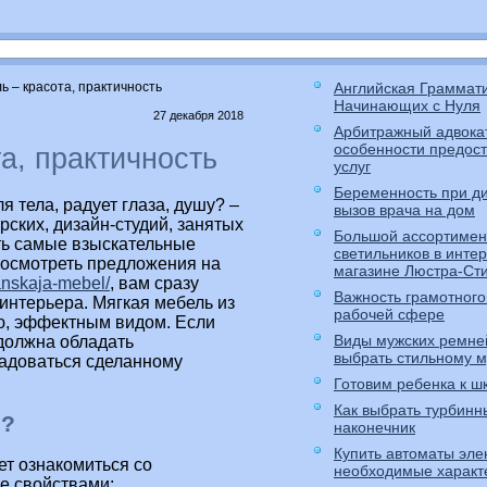
ь – красота, практичность
Английская Граммат
Начинающих с Нуля
27 декабря 2018
Арбитражный адвока
особенности предос
а, практичность
услуг
Беременность при ди
я тела, радует глаза, душу? –
вызов врача на дом
ских, дизайн-студий, занятых
Большой ассортимен
ть самые взыскательные
светильников в интер
 посмотреть предложения на
магазине Люстра-Ст
janskaja-mebel/
, вам сразу
Важность грамотного
интерьера. Мягкая мебель из
рабочей сфере
ью, эффектным видом. Если
Виды мужских ремне
 должна обладать
выбрать стильному 
адоваться сделанному
Готовим ребенка к ш
Как выбрать турбинн
ь?
наконечник
Купить автоматы эле
ет ознакомиться со
необходимые характ
е свойствами: