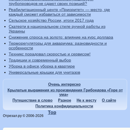
трубопроводов не сдают своих позиций?
Реабилитационный центр «Приоритет» — место, где
каждый сможет избавиться от зависимости
Сельское хозяйство России, итоги 2017 года
Скатерти в национальном стиле ручной работы из
Украины
Снижение спроса на золото: влияние на курс доллара
Терморегуляторы для аквариума: разновидности и
особенности
Техникс порадовал скоростью и сервисом!
Традиции и современный выбор
Уборка в офисе,уборка в квартире
Универсальные крышки для унитазов
Очень интересно
Крылатые выражения из произведения Грибоедова «Горе от
ума»
Путешествие в слово
Разное
Не к месту
О сайте
Политика конфидициальности
Top
Отрезал.ру © 2006-2026