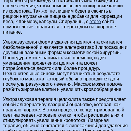
Терапевты рекомендуют потреблять много жидкости
после лечения, чтобы помочь вывести жировые клетки
из кровотока. Так же, не лишним будет включить в
рацион натуральные пищевые добавки для коррекции
веса, к примеру, капсулы Спирулины, с
этого
сайта
помогут легче справиться с переходом на здоровое
питание.
Ультразвуковая форма удаления целлюлита считается
безболезненной и является альтернативой липосакции и
другим инвазивным формам косметической хирургии.
Процедура может занимать час времени, и для
уменьшения проявления целлюлита может
потребоваться десяток или более процедур.
Незначительные синяки могут возникать в результате
глубокого массажа, который обычно проводится до и
после ультразвукового лечения. Массаж может помочь
разбить жировые клетки и увеличить кровообращение.
Ультразвуковая терапия целлюлита также представляет
собой альтернативу лазерной обработке, которая, как
правило, дороже. В этом процессе концентрированный
свет нагревает жировые клетки, чтобы расплавить их и
стимулировать увеличение кровотока. Лазерная
терапия, обычно сочетается с липосакцией для удаления
любых оставшихся жировых клеток. При лазерной