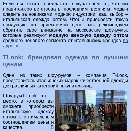
Если вы хотите предлагать покупателям то, что им
нравится,соответствовать последним веяниям модыи
следить за новинками модной индустрии, ваш выбор –
итальянская одежда оптом. Чтобы приобрести такую
продукцию по приемлемой цене, мы рекомендуем
обратить свое внимание на московские шоу-румы,
которые реализуют
модную женскую одежду оптом
среднего ценового сегмента от итальянских брендов
по
адресу
.
TLook: брендовая одежда по лучшим
ценам
Один из таких шоу-румов – компания T-Look,
представитель итальянских марок качественной одежды
для различных категорий покупательниц.
Шоу-румТ-Look–это
место, в котором вы
сможете приобрести
итальянскую одежду
оптом с оптимальным
соотношением цены и
качества. В