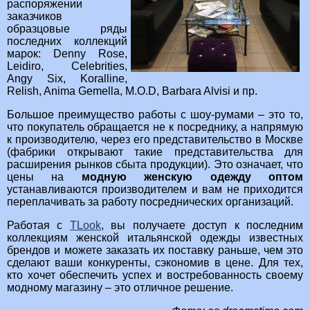
распоряжении
заказчиков
образцовые ряды
последних коллекций
марок: Denny Rose,
Leidiro, Celebrities,
Angy Six, Koralline,
Relish, Anima Gemella, M.O.D, Barbara Alvisi и пр.
Большое преимущество работы с шоу-румами – это то,
что покупатель обращается не к посреднику, а напрямую
к производителю, через его представительство в Москве
(фабрики открывают такие представительства для
расширения рынков сбыта продукции). Это означает, что
цены на
модную женскую одежду оптом
устанавливаются производителем и вам не приходится
переплачивать за работу посреднических организаций.
Работая с
ТLook
, вы получаете доступ к последним
коллекциям женской итальянской одежды известных
брендов и можете заказать их поставку раньше, чем это
сделают ваши конкуренты, сэкономив в цене. Для тех,
кто хочет обеспечить успех и востребованность своему
модному магазину – это отличное решение.