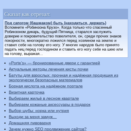
Сказал как отрезал:
Под сапогом (башмаком) быть (находиться, держать)
Вспомните «Робинзона Крузо». Когда только что спасенный
Робинзоном дикарь, будущий Пятница, старался заслужить
доверие и покровительство повелителя, он, среди прочих знаков
покорности, многократно ложился перед хозяином на землю и
ставил себе на голову его ногу. У многих народов было принято
падать ниц перед господином и ставить его ногу себе на шею или
на голову, выражая...
«Porte’s» — бронированные двери с гарантией
Актуальные методы лечения кисты почки
Батуты для взрослых: прочная и надёжная продукция из
экологически безопасных материалов
Борная кислота на надёжном портале
Визитная карточка
Выбираем жильё в лесном квартале
Выбираем кожаные аксессуары в подарок
Выбор шубы: норка или нутрия
Выходи за меня замуж…
Домашняя пивоварня
Зачем нужно SEO продвижение сайтов?