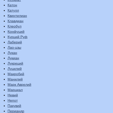
Катон
Катулл
Квинтилиан
Клавдиан
Клеобул
Конфуций
Курций Руф
Лаберий
Лао-цзы
Лукан
Лукиан
Лукреций
Луцилий
Макробий
Манилий
Марк Аврелий
Марциал
Невий
Непот
Пакувий
Периандр