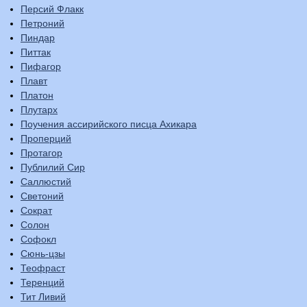
Персий Флакк
Петроний
Пиндар
Питтак
Пифагор
Плавт
Платон
Плутарх
Поучения ассирийского писца Ахикара
Проперций
Протагор
Публилий Сир
Саллюстий
Светоний
Сократ
Солон
Софокл
Сюнь-цзы
Теофраст
Теренций
Тит Ливий