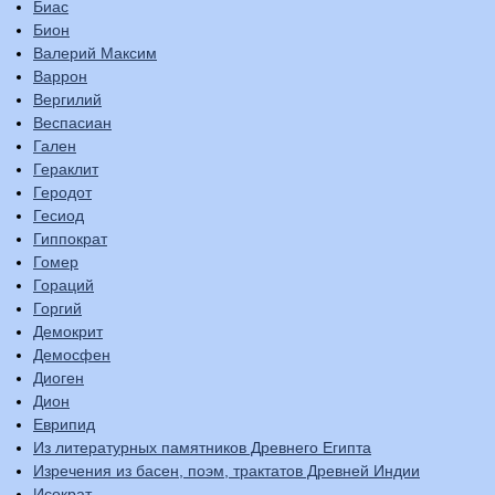
Биас
Бион
Валерий Максим
Варрон
Вергилий
Веспасиан
Гален
Гераклит
Геродот
Гесиод
Гиппократ
Гомер
Гораций
Горгий
Демокрит
Демосфен
Диоген
Дион
Еврипид
Из литературных памятников Древнего Египта
Изречения из басен, поэм, трактатов Древней Индии
Исократ