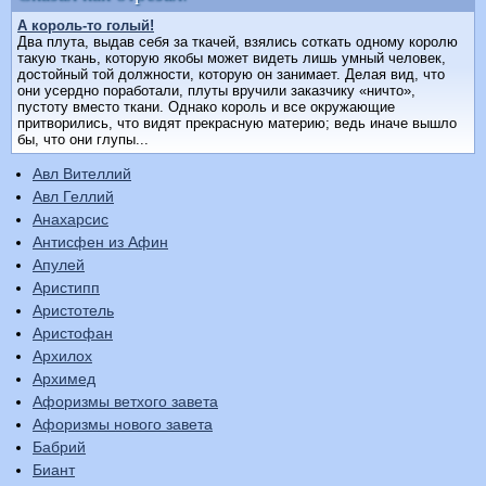
А король-то голый!
Два плута, выдав себя за ткачей, взялись соткать одному королю
такую ткань, которую якобы может видеть лишь умный человек,
достойный той должности, которую он занимает. Делая вид, что
они усердно поработали, плуты вручили заказчику «ничто»,
пустоту вместо ткани. Однако король и все окружающие
притворились, что видят прекрасную материю; ведь иначе вышло
бы, что они глупы...
Авл Вителлий
Авл Геллий
Анахарсис
Антисфен из Афин
Апулей
Аристипп
Аристотель
Аристофан
Архилох
Архимед
Афоризмы ветхого завета
Афоризмы нового завета
Бабрий
Биант