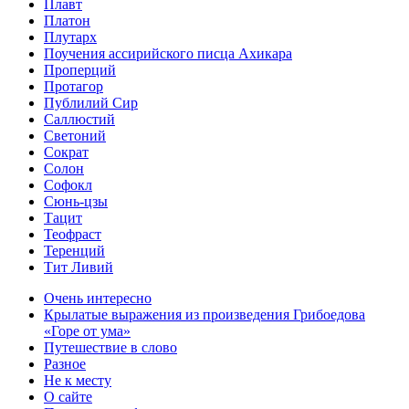
Плавт
Платон
Плутарх
Поучения ассирийского писца Ахикара
Проперций
Протагор
Публилий Сир
Саллюстий
Светоний
Сократ
Солон
Софокл
Сюнь-цзы
Тацит
Теофраст
Теренций
Тит Ливий
Очень интересно
Крылатые выражения из произведения Грибоедова
«Горе от ума»
Путешествие в слово
Разное
Не к месту
О сайте