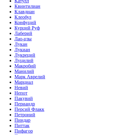
Катулл
Квинтилиан
Клавдиан
Клеобул
Конфуций
Курций Руф
Лаберий
Лао-цзы
Лукан
Лукиан
Лукреций
Луцилий
Макробий
Манилий
Марк Аврелий
Марциал
Невий
Непот
Пакувий
Периандр
Персий Флакк
Петроний
Пиндар
Питтак
Пифагор