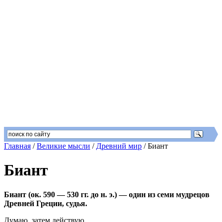
Главная
/
Великие мысли
/
Древний мир
/
Биант
Биант
Биант (ок. 590 — 530 гг. до н. э.) — один из семи мудрецов
Древней Греции, судья.
Думаю, затем действую.