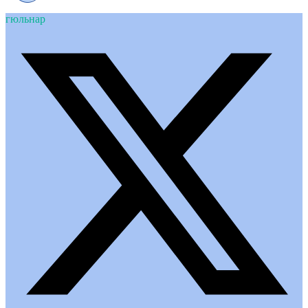
гюльнар