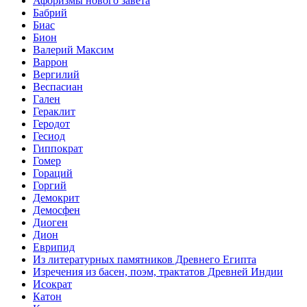
Афоризмы нового завета
Бабрий
Биас
Бион
Валерий Максим
Варрон
Вергилий
Веспасиан
Гален
Гераклит
Геродот
Гесиод
Гиппократ
Гомер
Гораций
Горгий
Демокрит
Демосфен
Диоген
Дион
Еврипид
Из литературных памятников Древнего Египта
Изречения из басен, поэм, трактатов Древней Индии
Исократ
Катон