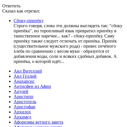
Ответить
Сказал как отрезал:
Сбоку-припёку
Строго говоря, слова эти должны выглядеть так: "сбоку
припёка", но торопливый язык превратил припёку в
таинственное наречие... как? - сбоку-припёку. Саму
припёку также следует отличать от припёка. Припёк
(существительное мужского рода) - привес печёного
хлеба по сравнению с весом муки - образуется от
добавления воды, соли и всяких сдобных добавок. А
припёка, о которой идёт...
Авл Вителлий
Авл Геллий
Анахарсис
Антисфен из Афин
Апулей
Аристипп
Аристотель
Аристофан
Архилох
Архимед
Афоризмы ветхого завета