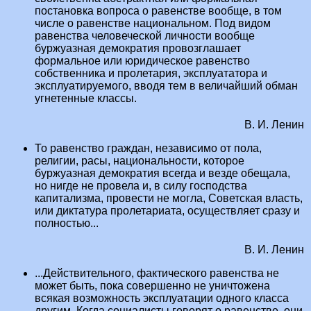
постановка вопроса о равенстве вообще, в том
числе о равенстве национальном. Под видом
равенства человеческой личности вообще
буржуазная демократия провозглашает
формальное или юридическое равенство
собственника и пролетария, эксплуататора и
эксплуатируемого, вводя тем в величайший обман
угнетенные классы.
В. И. Ленин
То равенство граждан, независимо от пола,
религии, расы, национальности, которое
буржуазная демократия всегда и везде обещала,
но нигде не провела и, в силу господства
капитализма, провести не могла, Советская власть,
или диктатура пролетариата, осуществляет сразу и
полностью...
В. И. Ленин
...Действительного, фактического равенства не
может быть, пока совершенно не уничтожена
всякая возможность эксплуатации одного класса
другим. Когда социалисты говорят о равенстве, они