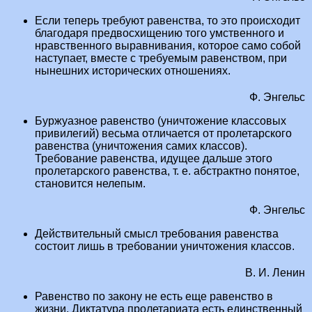
Если теперь требуют равенства, то это происходит
благодаря предвосхищению того умственного и
нравственного выравнивания, которое само собой
наступает, вместе с требуемым равенством, при
нынешних исторических отношениях.
Ф. Энгельс
Буржуазное равенство (уничтожение классовых
привилегий) весьма отличается от пролетарского
равенства (уничтожения самих классов).
Требование равенства, идущее дальше этого
пролетарского равенства, т. е. абстрактно понятое,
становится нелепым.
Ф. Энгельс
Действительный смысл требования равенства
состоит лишь в требовании уничтожения классов.
В. И. Ленин
Равенство по закону не есть еще равенство в
жизни. Диктатура пролетариата есть единственный