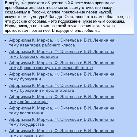
В верхушке русского общества в XX веке жило привычное
пренебрежительное отношение ко всему отечественному,
созданному в России, слепое преклонение перед наукой,
искусством, культурой Запада. Считалось, что самое большее, на
что русские способны, - это подражание чужеземным образцам.
Народ никогда не стоял на такой точке зрения и где можно
протестовал против нее. В народе очень любили...
Афоризмы К. Маркса, Ф. Энгельса и В.И. Ленина на
тему авангарда рабочего класса
Афоризмы К. Маркса, Ф. Энгельса и В.И. Ленина на
тему борьбы с религией
Афоризмы К. Маркса, Ф. Энгельса и В.И. Ленина на
тему брака в эксплуататорском обществе
Афоризмы К. Маркса, Ф. Энгельса и В.И. Ленина на
тему буржуазии
Афоризмы К. Маркса, Ф. Энгельса и В.И. Ленина на
тему буржуазии и пролетариата
Афоризмы К. Маркса, Ф. Энгельса и В.И. Ленина на
тему войны и мира
Афоризмы К. Маркса, Ф. Энгельса и В.И. Ленина на
тему воспитания
Афоризмы К. Маркса, Ф. Энгельса и В.И. Ленина на
тему государства
Афоризмы К. Маркса, Ф. Энгельса и В.И. Ленина на
тему демократии