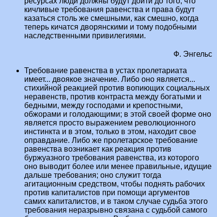
ресурсах люди должны будут дойти до того, что
кичливые требования равенства и права будут
казаться столь же смешными, как смешно, когда
теперь кичатся дворянскими и тому подобными
наследственными привилегиями.
Ф. Энгельс
Требование равенства в устах пролетариата
имеет... двоякое значение. Либо оно является...
стихийной реакцией против вопиющих социальных
неравенств, против контраста между богатыми и
бедными, между господами и крепостными,
обжорами и голодающими; в этой своей форме оно
является просто выражением революционного
инстинкта и в этом, только в этом, находит свое
оправдание. Либо же пролетарское требование
равенства возникает как реакция против
буржуазного требования равенства, из которого
оно выводит более или менее правильные, идущие
дальше требования; оно служит тогда
агитационным средством, чтобы поднять рабочих
против капиталистов при помощи аргументов
самих капиталистов, и в таком случае судьба этого
требования неразрывно связана с судьбой самого