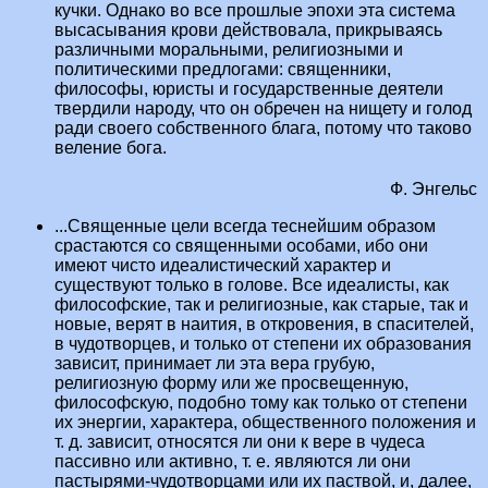
кучки. Однако во все прошлые эпохи эта система
высасывания крови действовала, прикрываясь
различными моральными, религиозными и
политическими предлогами: священники,
философы, юристы и государственные деятели
твердили народу, что он обречен на нищету и голод
ради своего собственного блага, потому что таково
веление бога.
Ф. Энгельс
...Священные цели всегда теснейшим образом
срастаются со священными особами, ибо они
имеют чисто идеалистический характер и
существуют только в голове. Все идеалисты, как
философские, так и религиозные, как старые, так и
новые, верят в наития, в откровения, в спасителей,
в чудотворцев, и только от степени их образования
зависит, принимает ли эта вера грубую,
религиозную форму или же просвещенную,
философскую, подобно тому как только от степени
их энергии, характера, общественного положения и
т. д. зависит, относятся ли они к вере в чудеса
пассивно или активно, т. е. являются ли они
пастырями-чудотворцами или их паствой, и, далее,