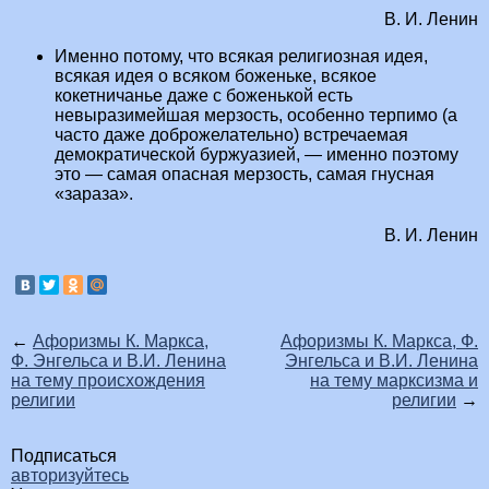
В. И. Ленин
Именно потому, что всякая религиозная идея,
всякая идея о всяком боженьке, всякое
кокетничанье даже с боженькой есть
невыразимейшая мерзость, особенно терпимо (а
часто даже доброжелательно) встречаемая
демократической буржуазией, — именно поэтому
это — самая опасная мерзость, самая гнусная
«зараза».
В. И. Ленин
←
Афоризмы К. Маркса,
Афоризмы К. Маркса, Ф.
Ф. Энгельса и В.И. Ленина
Энгельса и В.И. Ленина
на тему происхождения
на тему марксизма и
религии
религии
→
Подписаться
авторизуйтесь