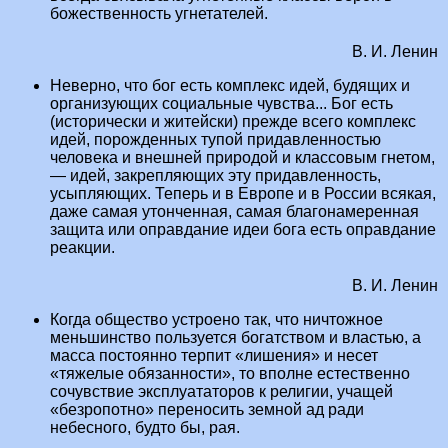
божественность угнетателей.
В. И. Ленин
Неверно, что бог есть комплекс идей, будящих и
организующих социальные чувства... Бог есть
(исторически и житейски) прежде всего комплекс
идей, порожденных тупой придавленностью
человека и внешней природой и классовым гнетом,
— идей, закрепляющих эту придавленность,
усыпляющих. Теперь и в Европе и в России всякая,
даже самая утонченная, самая благонамеренная
защита или оправдание идеи бога есть оправдание
реакции.
В. И. Ленин
Когда общество устроено так, что ничтожное
меньшинство пользуется богатством и властью, а
масса постоянно терпит «лишения» и несет
«тяжелые обязанности», то вполне естественно
сочувствие эксплуататоров к религии, учащей
«безропотно» переносить земной ад ради
небесного, будто бы, рая.