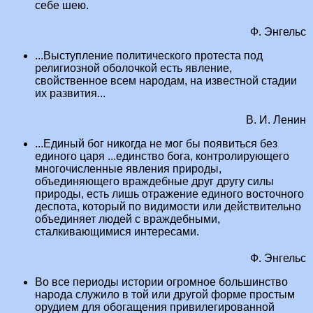
себе шею.
Ф. Энгельс
...Выступление политического протеста под
религиозной оболочкой есть явление,
свойственное всем народам, на известной стадии
их развития...
В. И. Ленин
...Единый бог никогда не мог бы появиться без
единого царя ...единство бога, контролирующего
многочисленные явления природы,
объединяющего враждебные друг другу силы
природы, есть лишь отражение единого восточного
деспота, который по видимости или действительно
объединяет людей с враждебными,
сталкивающимися интересами.
Ф. Энгельс
Во все периоды истории огромное большинство
народа служило в той или другой форме простым
орудием для обогащения привилегированной