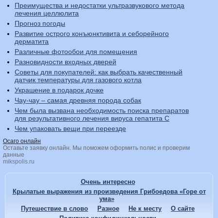
Преимущества и недостатки ультразвукового метода
лечения целлюлита
Прогноз погоды
Развитие острого конъюнктивита и себорейного
дерматита
Различные фотообои для помещения
Разновидности входных дверей
Советы для покупателей: как выбрать качественный
датчик температуры для газового котла
Украшение в подарок дочке
Чау-чау – самая древняя порода собак
Чем была вызвана необходимость поиска препаратов
для результативного лечения вируса гепатита С
Чем упаковать вещи при переезде
Осаго онлайн
Оставьте заявку онлайн. Мы поможем оформить полис и проверим
данные
mikspolis.ru
Очень интересно
Крылатые выражения из произведения Грибоедова «Горе от
ума»
Путешествие в слово
Разное
Не к месту
О сайте