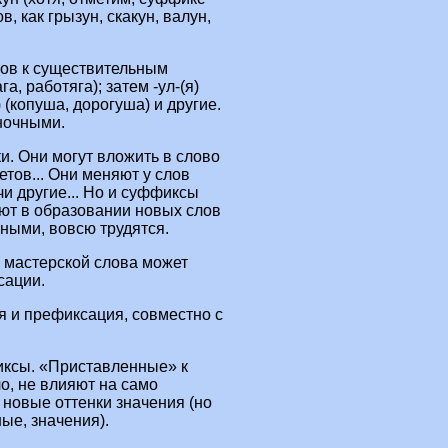
, как грызун, скакун, валун,
лов к существительным
а, работяга); затем -ул‑(я)
) (копуша, дорогуша) и другие.
ночными.
ки. Они могут вложить в слово
тов... Они меняют у слов
чи другие... Но и суффиксы
уют в образовании новых слов
вными, вовсю трудятся.
в мастерской слова может
сации.
я и префиксация, совместно с
иксы. «Приставленные» к
о, не влияют на само
 новые оттенки значения (но
ые, значения).