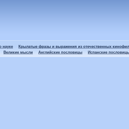
 науке
Крылатые фразы и выражения из отечественных кинофи
Великие мысли
Английские пословицы
Испанские пословиц