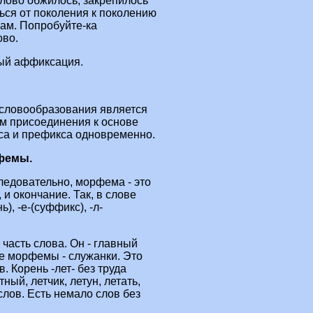
лово обжилось, закрепилось
ься от поколения к поколению
нам. Попробуйте‑ка
ово.
мый аффиксация.
словообразования является
ом присоединения к основе
са и префикса одновременно.
фемы.
ледовательно, морфема - это
 и окончание. Так, в слове
), -е‑(суффикс), -л-
 часть слова. Он - главный
ие морфемы - служанки. Это
. Корень -лет- без труда
ный, летчик, летун, летать,
 слов. Есть немало слов без