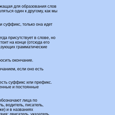
ужащая для образования слов
яться один к другому, как мы
и суффикс, только она идет
егда присутствует в слове, но
стоит на конце (отсюда его
разующих грамматические
росить окончание.
нчанием, если оно есть
 есть суффикс или префикс.
ленные и постоянные
обозначают лица по
ь, водитель, писатель,
же) и в названиях
я; двигатель, указатель,