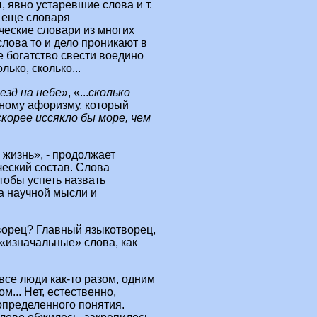
, явно устаревшие слова и т.
т еще словаря
еские словари из многих
слова то и дело проникают в
е богатство свести воедино
олько, сколько...
везд на небе
», «...
сколько
чному афоризму, который
корее иссякло бы море, чем
 жизнь», - продолжает
еский состав. Слова
чтобы успеть назвать
а научной мысли и
творец? Главный языкотворец,
 «изначальные» слова, как
 все люди как‑то разом, одним
... Нет, естественно,
определенного понятия.