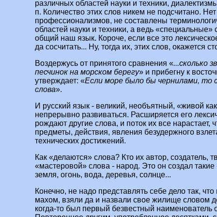
различных областей науки и техники, диалектизмы
п. Количество этих слов никем не подсчитано. Не
профессионализмов, не составлены терминологич
областей науки и техники, а ведь «специальные» 
общий наш язык. Короче, если все это лексическо
да сосчитать... Ну, тогда их, этих слов, окажется ст
Воздержусь от принятого сравнения «
...сколько з
песчинок на морском берегу
» и прибегну к восто
утверждает: «
Если море было бы чернилами, то с
слова
».
И русский язык - великий, необъятный, «живой как
непрерывно развиваться. Расширяется его лексич
рождают другие слова, и поток их все нарастает, 
предметы, действия, явления безудержного взлет
технических достижений.
Как «делаются» слова? Кто их автор, создатель, 
«мастеровой» слова - народ. Это он создал такие
земля, огонь, вода, деревья, солнце...
Конечно, не надо представлять себе дело так, что
махом, взяли да и назвали свое жилище словом дом
когда‑то был первый безвестный наименователь 