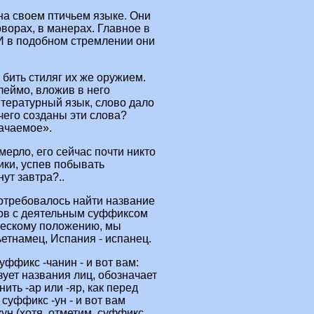
а своем птичьем языке. Они
оворах, в манерах. Главное в
 И в подобном стремлении они
 бить стиляг их же оружием.
леймо, вложив в него
тературный язык, слово дало
чего созданы эти слова?
начаемое».
мерло, его сейчас почти никто
ики, успев побывать
ут завтра?..
потребовалось найти название
лов с деятельным суффиксом
ческому положению, мы
етнамец, Испания - испанец.
уффикс -чанин - и вот вам:
зует названия лиц, обозначает
ить -ар или -яр, как перед
 суффикс -ун - и вот вам
кун (хотя, отметим, суффикс