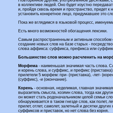
Повторенное другим, употребленное десятками, с
в коллективе людей. Оно будет изустно передават
и, пройдя сквозь время и пространство, придет к 
установить конкретное лицо, придумавшее это сл
Пока же вглядимся в языковой процесс, именуе
Есть много возможностей обогащения лексики.
Самым распространенным и активным способом 
создание новых слов на базе старых - посредств
слова аффикса: суффикса, префикса или суффик
Большинство слов можно расчленить на мор
Морфема
- наименьшая значимая часть слова. С
и корень слова, и суффикс, и префикс (приставка),
прилетели 5 морфем: при- (приставка), -лет- (корень
(суффикс), -и (окончание).
Корень
- основная, неделимая, главная значимая
выразитель смысла, хозяин слова, тогда как друг
он может стать родоначальником целой семьи слов
обнаруживается в таком гнезде слов, как полет, лет
прилет, отлет, самолет, залетный и десятки других
суффиксов и приставок, но нет слова без корня.