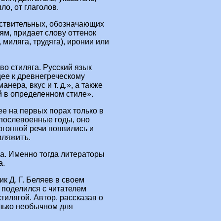
ло, от глаголов.
ствительных, обозначающих
ям, придает слову оттенок
 миляга, трудяга), иронии или
о стиляга. Русский язык
щее к древнегреческому
анера, вкус и т. д.», а также
 в определенном стиле».
шее на первых порах только в
 послевоенные годы, оно
ргонной речи появились и
тиляжитъ.
а. Именно тогда литераторы
а.
к Д. Г. Беляев в своем
 поделился с читателем
тилягой. Автор, рассказав о
олько необычном для