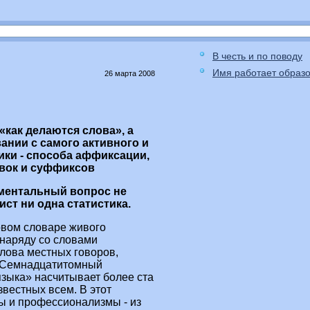
В честь и по поводу
Имя работает образ
26 марта 2008
«как делаются слова», а
ании с самого активного и
ики - способа аффиксации,
авок и суффиксов
аментальный вопрос не
ст ни одна статистика.
овом словаре живого
 наряду со словами
лова местных говоров,
 Семнадцатитомный
языка» насчитывает более ста
звестных всем. В этот
ы и профессионализмы - из