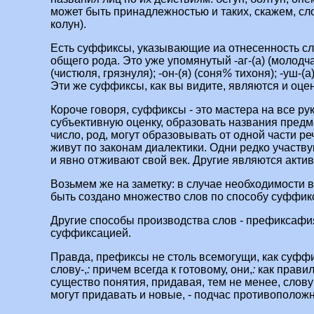
может быть принадлежностью и таких, скажем, слов
колун).
Есть суффиксы, указывающие иа отнесенность с
общего рода. Это уже упомянутый -аг‑(а) (молодчаг
(чистюля, грязнуля); -он‑(я) (соня
%
тихоня); -уш‑(а
Эти же суффиксы, как вы видите, являются и оце
Короче говоря, суффиксы - это мастера на все ру
субъективную оценку, образовать названия предме
число, род, могут образовывать от одной части ре
живут по законам диалектики. Одни редко участв
и явно отживают свой век. Другие являются акти
Возьмем же на заметку: в случае необходимости 
быть создано множество слов по способу суффик
Другие способы производства слов - префиксафи
суффиксацией.
Правда, префиксы не столь всемогущи, как суфф
слову‑,
:
причем всегда к готовому, они,
:
как правил
существо понятия, придавая, тем не менее, слову
могут придавать и новые, - подчас противоположн