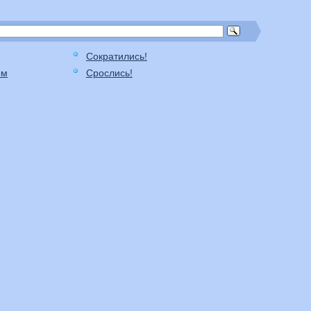
Сократились!
ом
Срослись!