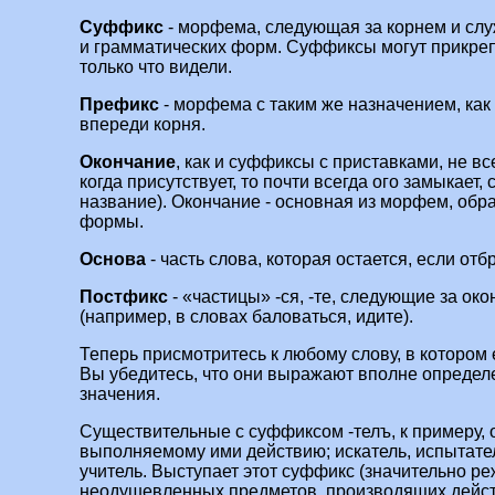
Суффикс
- морфема, следующая за корнем и сл
и грамматических форм. Суффиксы могут прикрепл
только что видели.
Префикс
- морфема с таким же назначением, как 
впереди корня.
Окончание
, как и суффиксы с приставками, не вс
когда присутствует, то почти всегда ого замыкает, 
название). Окончание - основная из морфем, об
формы.
Основа
- часть слова, которая остается, если отб
Постфикс
- «частицы» -ся, -те, следующие за око
(например, в словах баловаться, идите).
Теперь присмотритесь к любому слову, в котором
Вы убедитесь, что они выражают вполне опреде
значения.
Существительные с суффиксом -телъ, к примеру, 
выполняемому ими действию; искатель, испытател
учитель. Выступает этот суффикс (значительно ре
неодушевленных предметов, производящих действи