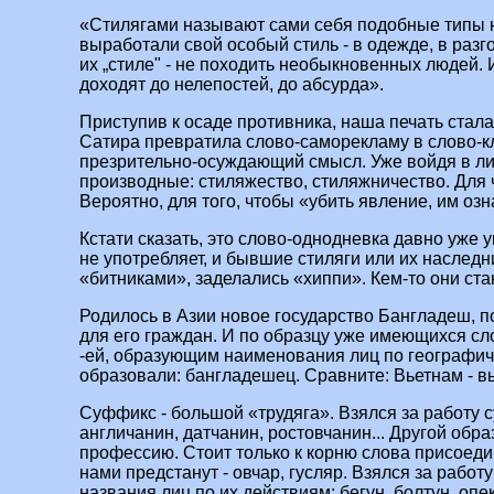
«Стилягами называют сами себя подобные типы н
выработали свой особый стиль - в одежде, в разг
их „стиле" - не походить необыкновенных людей.
доходят до нелепостей, до абсурда».
Приступив к осаде противника, наша печать стала
Сатира превратила слово‑саморекламу в слово‑к
презрительно‑осуждающий смысл. Уже войдя в ли
производные: стиляжество, стиляжничество. Для 
Вероятно, для того, чтобы «убить явление, им оз
Кстати сказать, это слово‑однодневка давно уже у
не употребляет, и бывшие стиляги или их наследн
«битниками», заделались «хиппи». Кем‑то они стан
Родилось в Азии новое государство Бангладеш, 
для его граждан. И по образцу уже имеющихся с
-ей, образующим наименования лиц по географи
образовали: бангладешец. Сравните: Вьетнам - вь
Суффикс - большой «трудяга». Взялся за работу с
англичанин, датчанин, ростовчанин... Другой обра
профессию. Стоит только к корню слова присоедин
нами предстанут - овчар, гусляр. Взялся за работу
названия лиц по их действиям: бегун, болтун, опе