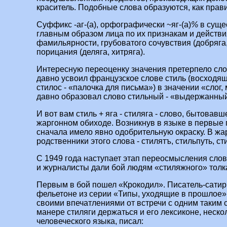
краситель. Подобные слова образуются, как прави
Суффикс -аг‑(а), орфографически ~яг‑(а)
%
в суще
главным образом лица по их признакам и действи
фамильярности, грубоватого сочувствия (добряга,
порицания (деляга, хитряга).
Интересную переоценку значения претерпело слов
давно усвоил французское слове стиль (восходя
стилос - «палочка для письма») в значении «слог, м
давно образовал слово стильный - «выдержанный
И вот вам стиль + яга - стиляга - слово, бытовав
жаргонном обиходе. Возникнув в языке в первые
сначала имело явно одобрительную окраску. В жа
родственники этого слова - стилятъ, стильпуть, с
С 1949 года наступает этап переосмысления слов
и журналисты дали бой людям «стиляжного» толк
Первым в бой пошел «Крокодил». Писатель‑сатири
фельетоне из серии «Типы, уходящие в прошлое»
своими впечатлениями от встречи с одним таким с
манере стиляги держаться и его лексиконе, неск
человеческого языка, писал: