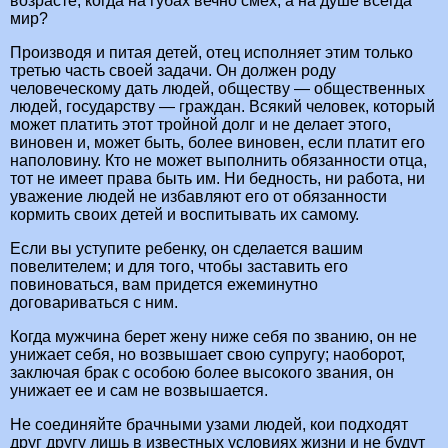
возрасте, когда на губах вечно смех, а на душе всегда
мир?
Производя и питая детей, отец исполняет этим только
третью часть своей задачи. Он должен роду
человеческому дать людей, обществу — общественных
людей, государству — граждан. Всякий человек, который
может платить этот тройной долг и не делает этого,
виновен и, может быть, более виновен, если платит его
наполовину. Кто не может выполнить обязанности отца,
тот не имеет права быть им. Ни бедность, ни работа, ни
уважение людей не избавляют его от обязанности
кормить своих детей и воспитывать их самому.
Если вы уступите ребенку, он сделается вашим
повелителем; и для того, чтобы заставить его
повиноваться, вам придется ежеминутно
договариваться с ним.
Когда мужчина берет жену ниже себя по званию, он не
унижает себя, но возвышает свою супругу; наоборот,
заключая брак с особою более высокого звания, он
унижает ее и сам не возвышается.
Не соединяйте брачными узами людей, кои подходят
друг другу лишь в известных условиях жизни и не будут