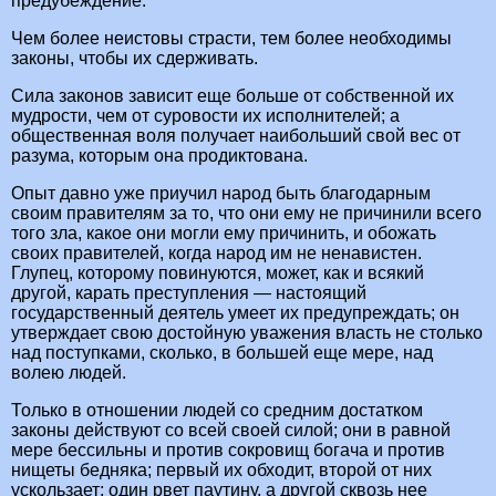
предубеждение.
Чем более неистовы страсти, тем более необходимы
законы, чтобы их сдерживать.
Сила законов зависит еще больше от собственной их
мудрости, чем от суровости их исполнителей; а
общественная воля получает наибольший свой вес от
разума, которым она продиктована.
Опыт давно уже приучил народ быть благодарным
своим правителям за то, что они ему не причинили всего
того зла, какое они могли ему причинить, и обожать
своих правителей, когда народ им не ненавистен.
Глупец, которому повинуются, может, как и всякий
другой, карать преступления — настоящий
государственный деятель умеет их предупреждать; он
утверждает свою достойную уважения власть не столько
над поступками, сколько, в большей еще мере, над
волею людей.
Только в отношении людей со средним достатком
законы действуют со всей своей силой; они в равной
мере бессильны и против сокровищ богача и против
нищеты бедняка; первый их обходит, второй от них
ускользает; один рвет паутину, а другой сквозь нее