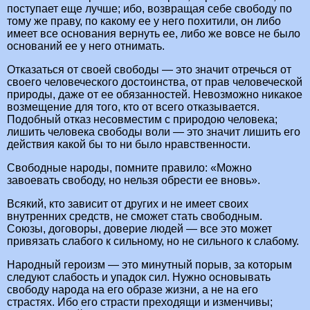
поступает еще лучше; ибо, возвращая себе свободу по
тому же праву, по какому ее у него похитили, он либо
имеет все основания вернуть ее, либо же вовсе не было
оснований ее у него отнимать.
Отказаться от своей свободы — это значит отречься от
своего человеческого достоинства, от прав человеческой
природы, даже от ее обязанностей. Невозможно никакое
возмещение для того, кто от всего отказывается.
Подобный отказ несовместим с природою человека;
лишить человека свободы воли — это значит лишить его
действия какой бы то ни было нравственности.
Свободные народы, помните правило: «Можно
завоевать свободу, но нельзя обрести ее вновь».
Всякий, кто зависит от других и не имеет своих
внутренних средств, не сможет стать свободным.
Союзы, договоры, доверие людей — все это может
привязать слабого к сильному, но не сильного к слабому.
Народный героизм — это минутный порыв, за которым
следуют слабость и упадок сил. Нужно основывать
свободу народа на его образе жизни, а не на его
страстях. Ибо его страсти преходящи и изменчивы;