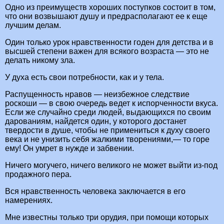
Одно из преимуществ хороших поступков состоит в том,
что они возвышают душу и предрасполагают ее к еще
лучшим делам.
Один только урок нравственности годен для детства и в
высшей степени важен для всякого возраста — это не
делать никому зла.
У духа есть свои потребности, как и у тела.
Распущенность нравов — неизбежное следствие
роскоши — в свою очередь ведет к испорченности вкуса.
Если же случайно среди людей, выдающихся по своим
дарованиям, найдется один, у которого достанет
твердости в душе, чтобы не примениться к духу своего
века и не унизить себя жалкими творениями,— то горе
ему! Он умрет в нужде и забвении.
Ничего могучего, ничего великого не может выйти из-под
продажного пера.
Вся нравственность человека заключается в его
намерениях.
Мне известны только три орудия, при помощи которых