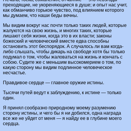
преходящие, не укореняющиеся в душе; и опыт нас учит,
как обманчиво горькое чувство, под влиянием которого
мы думаем, что наши беды вечны.
Мы видим вокруг нас почти только таких людей, которые
жалуются на свою жизнь, и многих таких, которые
лишают себя жизни, когда это в их власти; законы
божеский и человеческий вместе едва способны
остановить этот беспорядок. А случалось ли вам когда-
либо слышать, чтобы дикарь на свободе хотя бы только
подумал о том, чтобы жаловаться на жизнь и кончать с
собою. Судите же с меньшим высокомерием о том, по
какую сторону мы видим подлинное человеческое
несчастье.
Правдивое сердце — главное оружие истины.
Тысячи путей ведут к заблуждению, к истине — только
один.
Я принял сообразно природному моему разумению
сторону истины, и чего бы я ни добился, одна награда
все же не уйдет от меня — я найду ее в глубине моего
сердца.