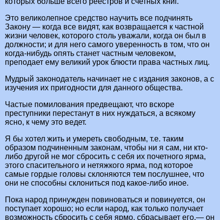
которых больше всего реестров и счетных книг.
Это великолепное средство научить все подчинять
Закону — когда все видят, как возвращается к частной
жизни человек, которого столь уважали, когда он был в
должности; и для него самого уверенность в том, что он
когда-нибудь опять станет частным человеком,
преподает ему великий урок блюсти права частных лиц.
Мудрый законодатель начинает не с издания законов, а с
изучения их пригодности для данного общества.
Частые помилования предвещают, что вскоре
преступники перестанут в них нуждаться, а всякому
ясно, к чему это ведет.
Я бы хотел жить и умереть свободным, т.е. таким
образом подчиненным законам, чтобы ни я сам, ни кто-
либо другой не мог сбросить с себя их почетного ярма,
этого спасительного и нетяжкого ярма, под которое
самые гордые головы склоняются тем послушнее, что
они не способны склониться под какое-либо иное.
Пока народ принужден повиноваться и повинуется, он
поступает хорошо; но если народ, как только получает
возможность сбросить с себя ярмо, сбрасывает его,— он