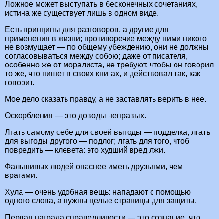
Ложное может выступать в бесконечных сочетаниях,
истина же существует лишь в одном виде.
Есть принципы для разговоров, а другие для
применения в жизни; противоречие между ними никого
не возмущает — по общему убеждению, они не должны
согласовываться между собою; даже от писателя,
особенно же от моралиста, не требуют, чтобы он говорил
то же, что пишет в своих книгах, и действовал так, как
говорит.
Мое дело сказать правду, а не заставлять верить в нее.
Оскорбления — это доводы неправых.
Лгать самому себе для своей выгоды — подделка; лгать
для выгоды другого — подлог; лгать для того, чтоб
повредить,— клевета; это худший вред лжи.
Фальшивых людей опаснее иметь друзьями, чем
врагами.
Хула — очень удобная вещь: нападают с помощью
одного слова, а нужны целые страницы для защиты.
Первая награда справедливости — это сознание, что