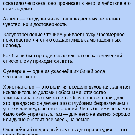
охватило человека, оно проникает в него, и действие его
неизгладимо.
Акцент — это душа языка, он придает ему не только
чувство, но и достоверность.
Злоупотребление чтением убивает науку. Чрезмерное
пристрастие к чтению создает лишь самонадеянных
невежд.
Как бы ни был правдив человек, раз он католический
епископ, ему приходится лгать.
Суеверие — один из ужаснейших бичей рода
человеческого.
Христианство — это религия всецело духовная, занятая
исключительно делами небесными; отечество
христианина не от мира сего. Он исполняет свой долг,
это правда; но он делает это с глубоким безразличием к
успеху или неудаче его стараний. Лишь бы ему не за что
было себя упрекать, а там — для него не важно, хорошо
или дурно обстоит все здесь, на земле.
Опаснейший подводный камень для правосудия — это