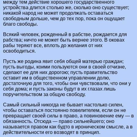
между тем действие хорошего государственного
устройства длится столько же, сколько оно существует;
никакой народ не может продолжать оставаться
свободным дольше, чем до тех пор, пока он ощущает
благо свободы.
Всякий человек, рожденный в рабстве, рождается для
рабства; ничто не может быть вернее этого. В оковах
рабы теряют все, вплоть до желания от них
освободиться.
Пусть же родина явит себя общей матерью граждан;
пусть выгоды, коими пользуются они в своей отчизне,
сделают ее для них дорогою; пусть правительство
оставит им в общественном управлении долю,
достаточную для того, чтобы они чувствовали, что они у
себя дома; и пусть законы будут в их глазах лишь
поручительством за общую свободу.
Самый сильный никогда не бывает настолько силен,
чтобы оставаться постоянно повелителем, если он не
превращает своей силы в право, а повиновение ему — в
обязанность. Отсюда — право сильнейшего; оно
называется правом как будто в ироническом смысле, а в
действительности его возводят в принцип.