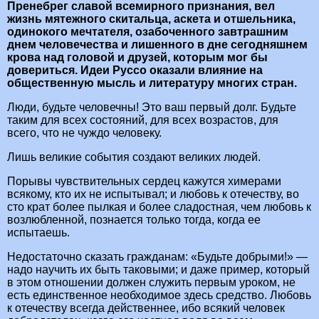
Пренебрег славой всемирного признания, вел
жизнь мятежного скитальца, аскета и отшельника,
одинокого мечтателя, озабоченного завтрашним
днем человечества и лишенного в дне сегодняшнем
крова над головой и друзей, которым мог бы
довериться. Идеи Руссо оказали влияние на
общественную мысль и литературу многих стран.
Люди, будьте человечны! Это ваш первый долг. Будьте
таким для всех состояний, для всех возрастов, для
всего, что не чуждо человеку.
Лишь великие события создают великих людей.
Порывы чувствительных сердец кажутся химерами
всякому, кто их не испытывал; и любовь к отечеству, во
сто крат более пылкая и более сладостная, чем любовь к
возлюбленной, познается только тогда, когда ее
испытаешь.
Недостаточно сказать гражданам: «Будьте добрыми!» —
надо научить их быть таковыми; и даже пример, который
в этом отношении должен служить первым уроком, не
есть единственное необходимое здесь средство. Любовь
к отечеству всегда действеннее, ибо всякий человек