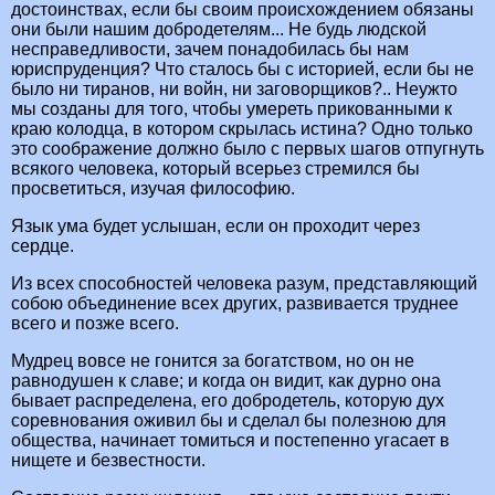
достоинствах, если бы своим происхождением обязаны
они были нашим добродетелям... Не будь людской
несправедливости, зачем понадобилась бы нам
юриспруденция? Что сталось бы с историей, если бы не
было ни тиранов, ни войн, ни заговорщиков?.. Неужто
мы созданы для того, чтобы умереть прикованными к
краю колодца, в котором скрылась истина? Одно только
это соображение должно было с первых шагов отпугнуть
всякого человека, который всерьез стремился бы
просветиться, изучая философию.
Язык ума будет услышан, если он проходит через
сердце.
Из всех способностей человека разум, представляющий
собою объединение всех других, развивается труднее
всего и позже всего.
Мудрец вовсе не гонится за богатством, но он не
равнодушен к славе; и когда он видит, как дурно она
бывает распределена, его добродетель, которую дух
соревнования оживил бы и сделал бы полезною для
общества, начинает томиться и постепенно угасает в
нищете и безвестности.