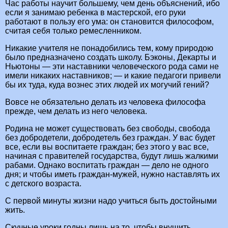
Час работы научит большему, чем день объяснений, ибо
если я занимаю ребенка в мастерской, его руки
работают в пользу его ума: он становится философом,
считая себя только ремесленником.
Никакие учителя не понадобились тем, кому природою
было предназначено создать школу. Бэконы, Декарты и
Ньютоны — эти наставники человеческого рода сами не
имели никаких наставников; — и какие педагоги привели
бы их туда, куда вознес этих людей их могучий гений?
Вовсе не обязательно делать из человека философа
прежде, чем делать из него человека.
Родина не может существовать без свободы, свобода
без добродетели, добродетель без граждан. У вас будет
все, если вы воспитаете граждан; без этого у вас все,
начиная с правителей государства, будут лишь жалкими
рабами. Однако воспитать граждан — дело не одного
дня; и чтобы иметь граждан-мужей, нужно наставлять их
с детского возраста.
С первой минуты жизни надо учиться быть достойными
жить.
Скучные уроки годны лишь на то, чтобы внушить