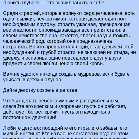
Любить глубоко — это значит забыть о себе.
Среди страстей, которые волнуют сердце человека, есть
одна, пылкая, неукротимая, которая делает один пол
необходимым другому; страсть ужасная, презирающая
все опасности, опрокидывающая все препятствия; в
своем неистовстве она, кажется, способна уничтожить
человеческий род, который она предназначена
сохранять. Во что превратятся люди, став добычей этой
необузданной и грубой страсти, не знающей ни стыда, ни
удержу, и оспаривающие повседневно друг у друга
предметы своей любви ценою своей крови.
Вам не удастся никогда создать мудрецов, если будете
убивать в детях шалунов.
Дайте детству созреть в детстве.
Чтобы сделать ребенка умным и рассудительным,
сделайте его крепким и здоровым: пусть он работает,
действует, бегает, кричит, пусть он находится в
постоянном движении!
Любите детство; поощряйте его игры, его забавы, его
милый инстинкт. Кто из вас не сожалел иногда об этом