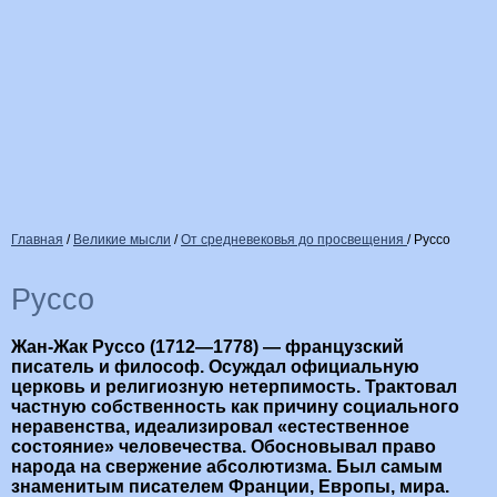
Главная
/
Великие мысли
/
От средневековья до просвещения
/
Руссо
Руссо
Жан-Жак Руссо (1712—1778) — французский
писатель и философ. Осуждал официальную
церковь и религиозную нетерпимость. Трактовал
частную собственность как причину социального
неравенства, идеализировал «естественное
состояние» человечества. Обосновывал право
народа на свержение абсолютизма. Был самым
знаменитым писателем Франции, Европы, мира.