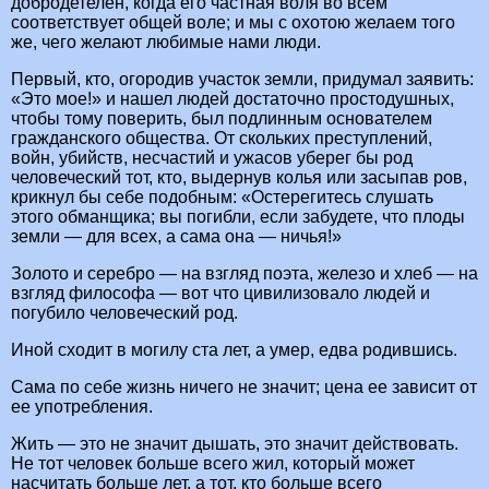
добродетелен, когда его частная воля во всем
соответствует общей воле; и мы с охотою желаем того
же, чего желают любимые нами люди.
Первый, кто, огородив участок земли, придумал заявить:
«Это мое!» и нашел людей достаточно простодушных,
чтобы тому поверить, был подлинным основателем
гражданского общества. От скольких преступлений,
войн, убийств, несчастий и ужасов уберег бы род
человеческий тот, кто, выдернув колья или засыпав ров,
крикнул бы себе подобным: «Остерегитесь слушать
этого обманщика; вы погибли, если забудете, что плоды
земли — для всех, а сама она — ничья!»
Золото и серебро — на взгляд поэта, железо и хлеб — на
взгляд философа — вот что цивилизовало людей и
погубило человеческий род.
Иной сходит в могилу ста лет, а умер, едва родившись.
Сама по себе жизнь ничего не значит; цена ее зависит от
ее употребления.
Жить — это не значит дышать, это значит действовать.
Не тот человек больше всего жил, который может
насчитать больше лет, а тот, кто больше всего